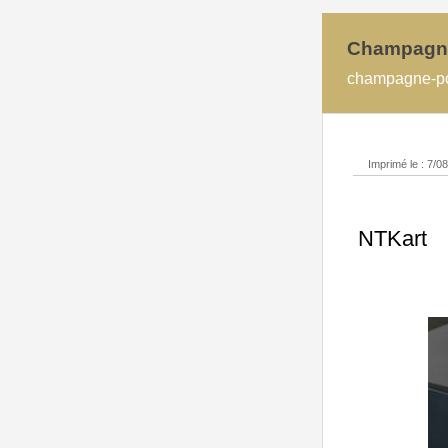
Champag
champagne-po
Imprimé le : 7/0
NTKart