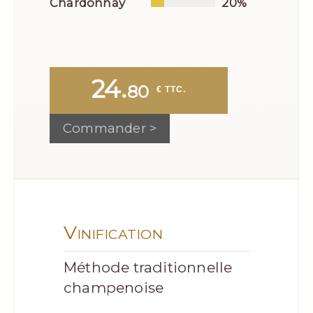
Chardonnay
20%
24.
80
 € TTC.
Commander >
Vinification
Méthode traditionnelle
champenoise