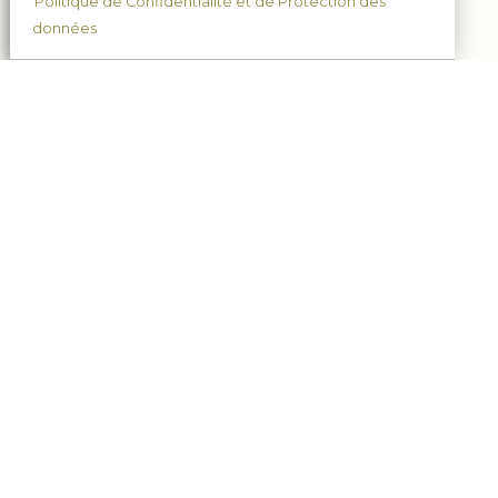
Politique de Confidentialité et de Protection des
données
•
Actualités
•
Nous contacter
•
Mentions légales
•
Plan du
site
•
Nous rendre visite
•
C.G.V.
•
Le blog
•
Se connecter
•
Tarifs expedition
•
Protection des données
•
Champagne Porgeon et Fils
-
38, rue
Franklin Roosevelt
51220
CORMICY
Tél. 03.26.50.29.46
- Mob. : 06.82.93.86.95 - Mob. :