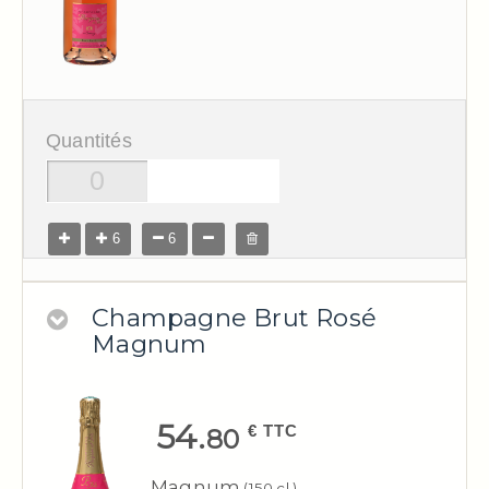
Quantités
6
6
Champagne Brut Rosé
Magnum
54.
€ TTC
80
Magnum
(150 cl.)