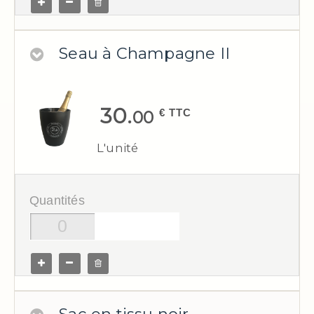
Seau à Champagne II
30.
€ TTC
00
L'unité
Quantités
Sac en tissu noir