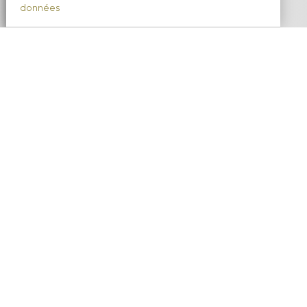
données
38, rue Franklin Roosevelt
— 51220 CORMICY —
Horaires
Ouvert toute l'année, de préférence sur rendez