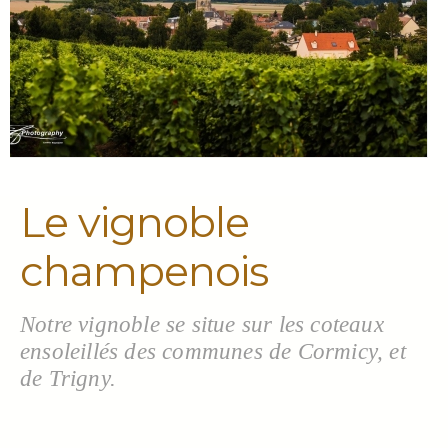
Le vignoble
champenois
Notre vignoble se situe sur les coteaux
ensoleillés des communes de Cormicy, et
de Trigny.