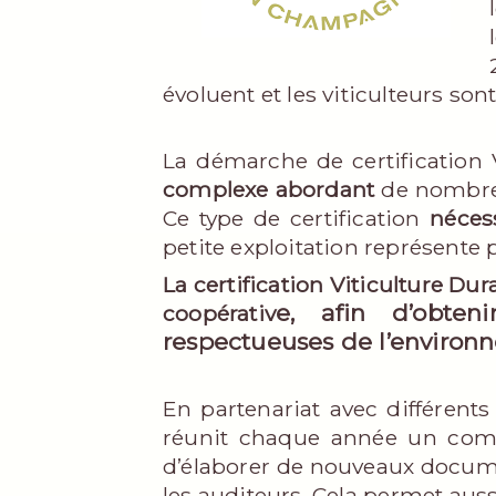
évoluent et les viticulteurs so
La démarche de certification V
complexe abordant
de nombreu
Ce type de certification
néces
petite exploitation représente 
La certification Viticulture 
e, afin d’obten
coopérativ
respectueuses de l’environ
En partenariat avec différent
réunit chaque année un comité
d’élaborer de nouveaux document
les auditeurs. Cela permet auss