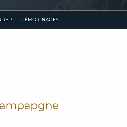
NDER
TÉMOIGNAGES
 Champapgne