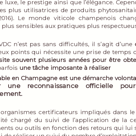
le luxe, le prestige ainsi que l’élégance. Cepe
les plus utilisatrices de produits phytosanita
2016). Le monde viticole champenois chan
nt plus sensibles aux pratiques plus respectue
DC n’est pas sans difficultés, il s’agit d’une
x points qui nécessite une prise de temps con
site souvent plusieurs années pour être obt
parfois
une tâche imposante à réaliser
Durable en Champagne est une démarche volonta
ir une reconnaissance officielle pou
nement.
s organismes certificateurs impliqués dans l
 chargé du suivi de l’application de la cer
s ou outils en fonction des retours qui lui so
i de réaliser un suivi du nombre d’exploitation 