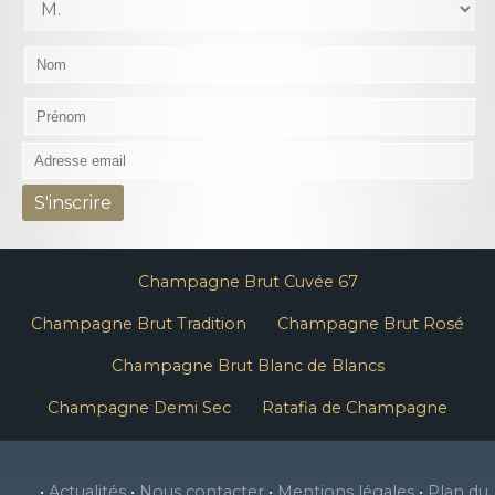
Champagne Brut Cuvée 67
Champagne Brut Tradition
Champagne Brut Rosé
Champagne Brut Blanc de Blancs
Champagne Demi Sec
Ratafia de Champagne
•
Actualités
•
Nous contacter
•
Mentions légales
•
Plan du