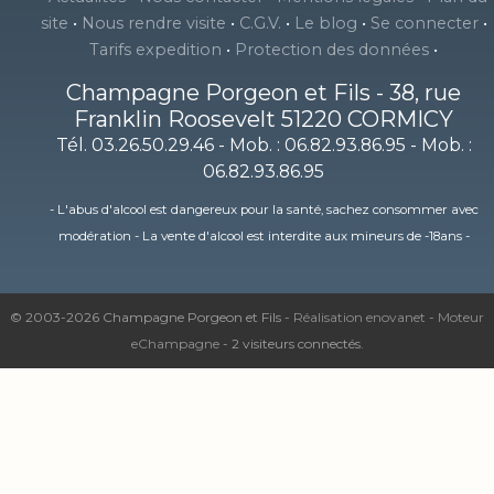
site
•
Nous rendre visite
•
C.G.V.
•
Le blog
•
Se connecter
•
Tarifs expedition
•
Protection des données
•
Champagne Porgeon et Fils
-
38, rue
Franklin Roosevelt
51220
CORMICY
Tél. 03.26.50.29.46
- Mob. : 06.82.93.86.95 - Mob. :
06.82.93.86.95
- L'abus d'alcool est dangereux pour la santé, sachez consommer avec
modération - La vente d'alcool est interdite aux mineurs de -18ans -
© 2003-2026 Champagne Porgeon et Fils -
Réalisation enovanet
-
Moteur
eChampagne
- 2 visiteurs connectés.