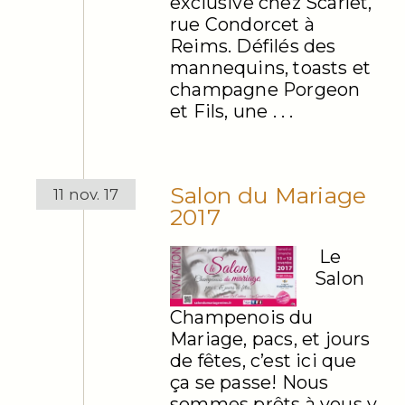
exclusive chez Scarlet,
rue Condorcet à
Reims. Défilés des
mannequins, toasts et
champagne Porgeon
et Fils, une . . .
Salon du Mariage
11 nov. 17
2017
Le
Salon
Champenois du
Mariage, pacs, et jours
de fêtes, c’est ici que
ça se passe! Nous
sommes prêts à vous y