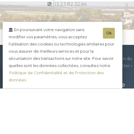
03.23.82.32.64
En poursuivant votre navigation sans
Ok
modifier vos paramètres, vous acceptez
l'utilisation des cookies ou technologies similaires pour
vous assurer de meilleurs services et pour la
•
Actualités
•
Nous contacter
•
Mentions légales
•
Plan du
sécurisation des transactions sur notre site. Pour savoir
site
•
Nous rendre visite
•
C.G.V.
•
Le blog
•
Se connecter
•
quelles sont les données collectées, consultez notre
Tarifs expedition
•
Protection des données
•
Politique de Confidentialité et de Protection des
données
Champagne Porgeon et Fils
-
38, rue
Franklin Roosevelt
51220
CORMICY
Tél. 03.26.50.29.46
- Mob. : 06.82.93.86.95 - Mob. :
06.82.93.86.95
- L'abus d'alcool est dangereux pour la santé, sachez consommer avec
modération - La vente d'alcool est interdite aux mineurs de -18ans -