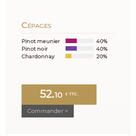
Cépages
Pinot meunier
40%
Pinot noir
40%
Chardonnay
20%
52.
10
 € TTC.
Commander >