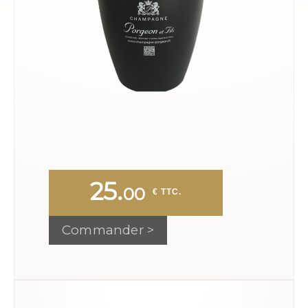
25.
00
 € TTC.
Commander >