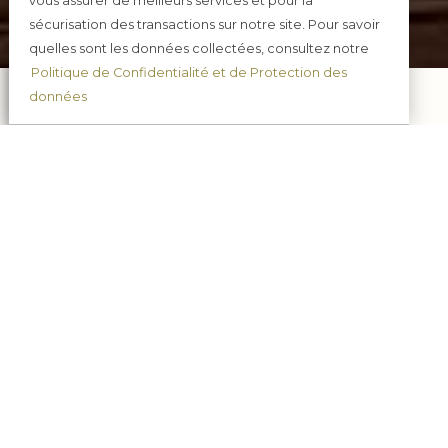
vous assurer de meilleurs services et pour la
sécurisation des transactions sur notre site. Pour savoir
quelles sont les données collectées, consultez notre
Politique de Confidentialité et de Protection des
données
Commandez en ligne
Réglez en toute sécurité
Réceptionnez
tranquillement chez vous
Assistance
7j /7, 9h à 20h.
03.23.82.32.64