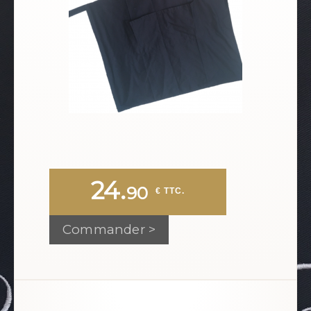
24.
90
 € TTC.
Commander >