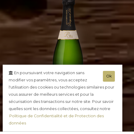
En poursuivant votre navigation sans
Ok
modifier vos paramètres, vous acceptez
l'utilisation des cookies ou technologies similaires pour
vous assurer de meilleurs services et pour la
sécurisation des transactions sur notre site. Pour savoir
quelles sont les données collectées, consultez notre
Politique de Confidentialité et de Protection des
Champagne Demi Sec
données