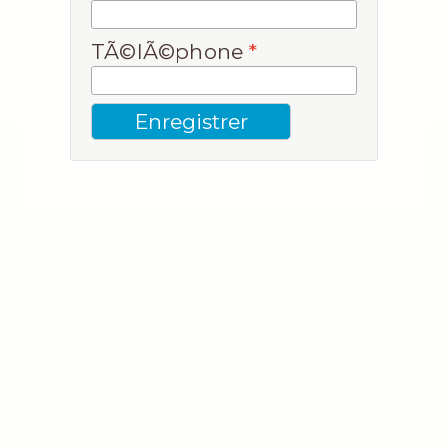
TÃ©lÃ©phone
*