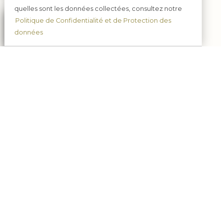
quelles sont les données collectées, consultez notre
Politique de Confidentialité et de Protection des
données
•
Actualités
•
Nous contacter
•
Mentions légales
•
Plan du
site
•
Nous rendre visite
•
C.G.V.
•
Le blog
•
Se connecter
•
Tarifs expedition
•
Protection des données
•
Champagne Porgeon et Fils
-
38, rue
Franklin Roosevelt
51220
CORMICY
Tél. 03.26.50.29.46
- Mob. : 06.82.93.86.95 - Mob. :
06.82.93.86.95
- L'abus d'alcool est dangereux pour la santé, sachez consommer avec
modération - La vente d'alcool est interdite aux mineurs de -18ans -
© 2003-2026 Champagne Porgeon et Fils -
Réalisation enovanet
-
Moteur